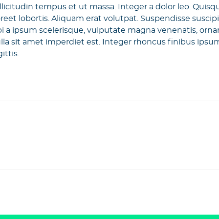
llicitudin tempus et ut massa. Integer a dolor leo. Quisq
s laoreet lobortis. Aliquam erat volutpat. Suspendisse suscip
orbi a ipsum scelerisque, vulputate magna venenatis, orna
lla sit amet imperdiet est. Integer rhoncus finibus ipsu
ittis.