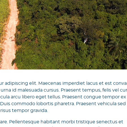
 adipiscing elit. Maecenas imperdiet lacus et est convall
 urna id malesuada cursus. Praesent tempus, felis vel cu
ehicula arcu libero eget tellus. Praesent congue tempor ex
 Duis commodo lobortis pharetra. Praesent vehicula sed
risus tempor gravida.
nare. Pellentesque habitant morbi tristique senectus et