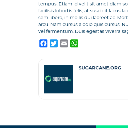
tempus. Etiam id velit sit amet diam so
facilisis lobortis felis, at suscipit lacu
sem libero, in mollis dui laoreet ac. M
arcu. Nam cursus a odio quis cursus. Nu
vel fermentum. Duis egestas viverra sag
F
T
E
W
a
w
m
h
c
i
a
a
e
t
i
t
SUGARCANE.ORG
b
t
l
s
o
e
A
o
r
p
k
p