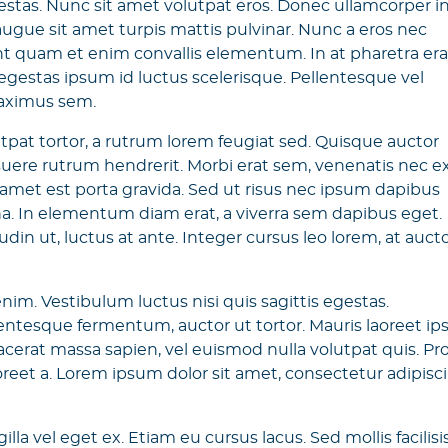
stas. Nunc sit amet volutpat eros. Donec ullamcorper i
augue sit amet turpis mattis pulvinar. Nunc a eros nec
 quam et enim convallis elementum. In at pharetra era
gestas ipsum id luctus scelerisque. Pellentesque vel
maximus sem.
tpat tortor, a rutrum lorem feugiat sed. Quisque auctor
posuere rutrum hendrerit. Morbi erat sem, venenatis nec e
t amet est porta gravida. Sed ut risus nec ipsum dapibus
rna. In elementum diam erat, a viverra sem dapibus eget.
udin ut, luctus at ante. Integer cursus leo lorem, at auct
im. Vestibulum luctus nisi quis sagittis egestas.
lentesque fermentum, auctor ut tortor. Mauris laoreet i
lacerat massa sapien, vel euismod nulla volutpat quis. Pr
 laoreet a. Lorem ipsum dolor sit amet, consectetur adipisc
illa vel eget ex. Etiam eu cursus lacus. Sed mollis facilisi