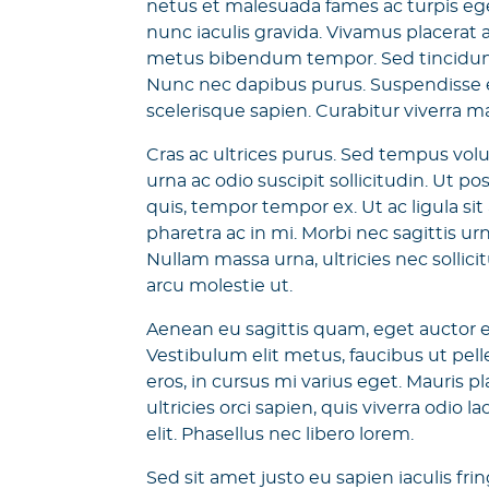
netus et malesuada fames ac turpis ege
nunc iaculis gravida. Vivamus placerat 
metus bibendum tempor. Sed tincidunt
Nunc nec dapibus purus. Suspendisse e
scelerisque sapien. Curabitur viverra 
Cras ac ultrices purus. Sed tempus volu
urna ac odio suscipit sollicitudin. Ut 
quis, tempor tempor ex. Ut ac ligula si
pharetra ac in mi. Morbi nec sagittis u
Nullam massa urna, ultricies nec sollicit
arcu molestie ut.
Aenean eu sagittis quam, eget auctor en
Vestibulum elit metus, faucibus ut pel
eros, in cursus mi varius eget. Mauris p
ultricies orci sapien, quis viverra odio
elit. Phasellus nec libero lorem.
Sed sit amet justo eu sapien iaculis fring