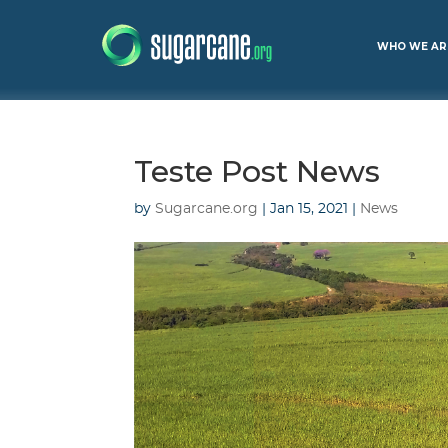
WHO WE AR
Teste Post News
by
Sugarcane.org
|
Jan 15, 2021
|
News